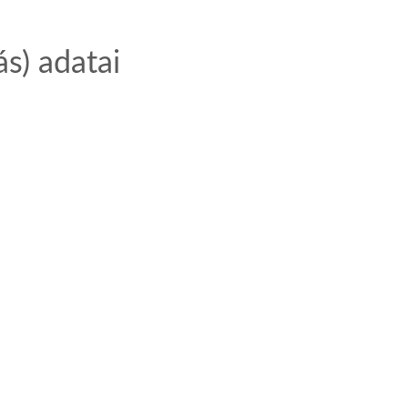
ás)
adatai