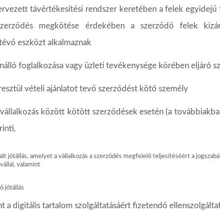
ervezett távértékesítési rendszer keretében a felek egyidejű f
szerződés
megkötése
érdekében
a
szerződő
felek
kizá
tévő
eszközt
alkalmaznak
nálló
foglalkozása
vagy
üzleti
tevékenysége
körében
eljáró
s
resztül
vételi
ajánlatot
tevő
szerződést
kötő
személy
a vállalkozás között kötött szerződések esetén (a továbbiakba
inti,
alt
jótállás,
amelyet
a
vállalkozás
a
szerződés
megfelelő
teljesítéséért
a
jogszabá
vállal,
valamint
ző
jótállás
nt
a
digitális
tartalom
szolgáltatásáért
fizetendő
ellenszolgálta