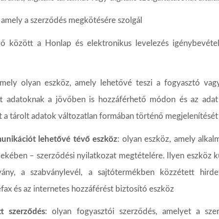
amely
a
szerződés
megkötésére
szolgál
vő
között
a
Honlap
és
elektronikus
levelezés
igénybevéte
rmely
olyan
eszköz,
amely
lehetővé
teszi
a
fogyasztó
vag
t
adatoknak
a
jövőben
is
hozzáférhető
módon
és
az
adat
t
a
tárolt
adatok
változatlan
formában
történő
megjelenítését
unikációt lehetővé tévő eszköz
: olyan eszköz, amely alkal
kében – szerződési nyilatkozat megtételére. Ilyen eszköz k
ány,
a
szabványlevél,
a
sajtótermékben
közzétett
hirde
efax
és
az
internetes hozzáférést
biztosító
eszköz
tt
szerződés
:
olyan
fogyasztói
szerződés,
amelyet
a
sze