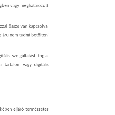
gben
vagy
meghatározott
azzal össze van
kapcsolva,
z
áru
nem
tudná
betölteni
itális
szolgáltatást
foglal
s tartalom vagy digitális
ekében eljáró természetes