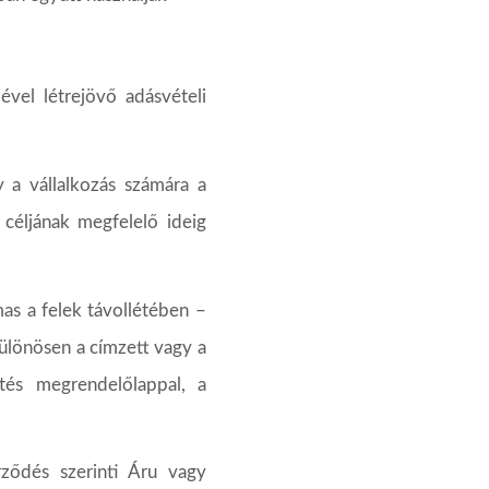
lével
létrejövő
adásvételi
y
a
vállalkozás
számára
a
céljának
megfelelő
ideig
mas a felek távollétében –
ülönösen a címzett vagy a
tés
megrendelőlappal,
a
rződés
szerinti
Áru
vagy