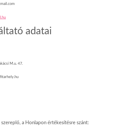
gmail.com
l.hu
áltató
adatai
ácsi M.u. 47.
fitarhely.hu
n
szereplő,
a
Honlapon
értékesítésre
szánt: