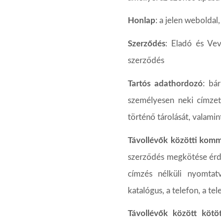
Honlap
:
a
jelen
weboldal,
Szerződés
:
Eladó
és
Ve
szerződés
Tartós
adathordozó
:
bá
személyesen
neki
címzet
történő
tárolását,
valamin
Távollévők közötti komm
szerződés megkötése érde
címzés
nélküli
nyomtatv
katalógus,
a
telefon,
a
tel
Távollévők
között
kötö