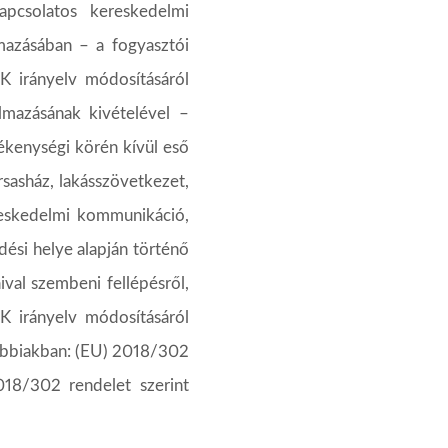
apcsolatos kereskedelmi
lmazásában – a fogyasztói
 irányelv módosításáról
almazásának
kivételével
–
ékenységi körén kívül eső
ársasház, lakásszövetkezet,
reskedelmi kommunikáció,
dési
helye
alapján
történő
val szembeni fellépésről,
 irányelv módosításáról
vábbiakban: (EU) 2018/302
018/302
rendelet
szerint