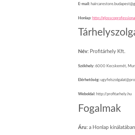
E-mail
: haircarestore.budapest@
Honlap
:
http://
glosscoprofessiona
Tárhelyszolg
Név
:
Profitárhely
Kft.
Székhely
:
6000 Kecskemét, Munk
Elérhetőség:
ugyfelszolgalat@pro
Weboldal
:
http://profitarhely.hu
Fogalmak
Áru
:
a
Honlap
kínálatába