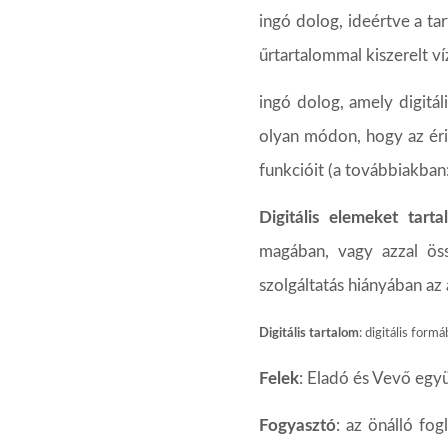
ingó
dolog,
ideértve
a
ta
űrtartalommal
kiszerelt
ví
ingó dolog, amely digitál
olyan
módon,
hogy
az
ér
funkcióit
(a
továbbiakban
Digitális
elemeket
tart
magában,
vagy azzal ös
szolgáltatás
hiányában
az
Digitális
tartalom
:
digitális
formá
Felek
:
Eladó
és
Vevő
együ
Fogyasztó
: az önálló fo