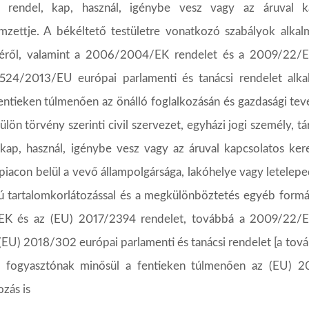
, rendel, kap, használ, igénybe vesz vagy az áruval k
címzettje. A békéltető testületre vonatkozó szabályok alka
éről, valamint a 2006/2004/EK rendelet és a 2009/22/EK
524/2013/EU
európai
parlamenti
és
tanácsi
rendelet
alk
entieken túlmenően az önálló foglalkozásán és gazdasági tev
ülön törvény szerinti civil szervezet, egyházi jogi személy, t
 kap,
használ, igénybe vesz vagy az áruval kapcsolatos ke
 piacon
belül
a
vevő
állampolgársága,
lakóhelye
vagy
letelepe
ú
tartalomkorlátozással és a megkülönböztetés egyéb formái
EK és az
(EU) 2017/2394 rendelet, továbbá a 2009/22/EK
i (EU) 2018/302
európai parlamenti és tanácsi rendelet [a to
n fogyasztónak
minősül
a
fentieken
túlmenően
az
(EU)
2
kozás
is