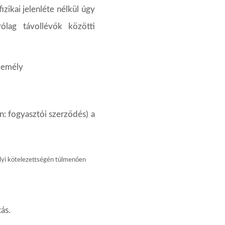
izikai jelenléte nélkül úgy
rólag
távollévők
közötti
zemély
n: fogyasztói szerződés) a
lyi
kötelezettségén
túlmenően
tás.