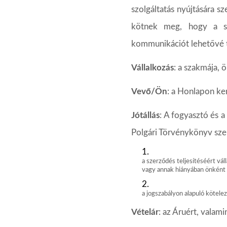
szolgáltatás
nyújtására sz
kötnek meg,
hogy
a
kommunikációt
lehetővé
Vállalkozás
:
a
szakmája,
ö
Vevő/Ön
:
a
Honlapon
ke
Jótállás
: A fogyasztó és 
Polgári
Törvénykönyv szer
a
szerződés
teljesítéséért
váll
vagy
annak
hiányában
önként
a
jogszabályon
alapuló
kötele
Vételár
:
az
Áruért,
valami