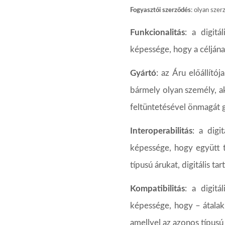
Fogyasztói
szerződés
:
olyan
szer
Funkcionalitás
:
a
digitál
képessége,
hogy
a
célján
Gyártó
:
az
Áru
előállítója
bármely
olyan
személy,
a
feltüntetésével
önmagát
Interoperabilitás
:
a
digit
képessége,
hogy
együtt
típusú
árukat,
digitális
tar
Kompatibilitás
:
a
digitál
képessége,
hogy – átalak
amellyel az azonos
típusú