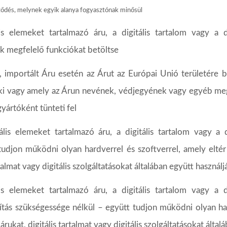
ződés,
melynek
egyik
alanya
fogyasztónak
minősül
is
elemeket
tartalmazó
áru,
a
digitális
tartalom
vagy
a
d
ak
megfelelő
funkciókat
betöltse
,
importált
Áru
esetén
az
Árut
az
Európai
Unió
területére
b
ki
vagy
amely
az
Árun
nevének,
védjegyének
vagy
egyéb
me
gyártóként
tünteti
fel
ális
elemeket
tartalmazó
áru,
a
digitális
tartalom
vagy
a
tudjon
működni
olyan
hardverrel
és
szoftverrel,
amely
eltér
talmat
vagy
digitális
szolgáltatásokat
általában
együtt
használj
is
elemeket
tartalmazó
áru,
a
digitális
tartalom
vagy
a
d
ítás szükségessége nélkül – együtt tudjon működni olyan har
árukat,
digitális
tartalmat
vagy
digitális
szolgáltatásokat
által