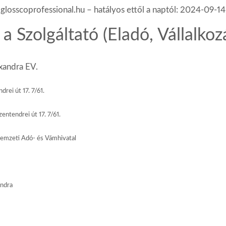
glosscoprofessional.hu
–
hatályos
ettől
a
naptól:
2024-09-14
a
Szolgáltató
(Eladó,
Vállalkoz
xandra EV.
rei út 17. 7/61.
entendrei út 17. 7/61.
mzeti Adó- és Vámhivatal
andra