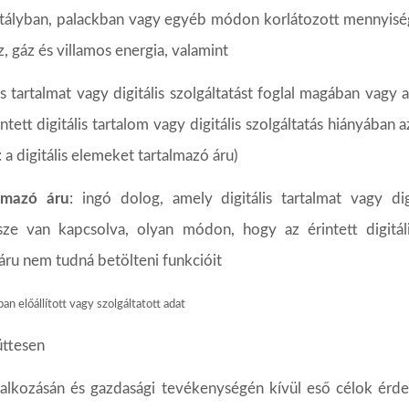
rtályban,
palackban
vagy
egyéb
módon
korlátozott
mennyisé
z,
gáz
és
villamos
energia,
valamint
is tartalmat vagy digitális szolgáltatást foglal magában vagy 
intett
digitális
tartalom
vagy
digitális
szolgáltatás
hiányában
a
:
a
digitális
elemeket
tartalmazó
áru)
almazó
áru
:
ingó
dolog,
amely
digitális
tartalmat
vagy
dig
sze van kapcsolva, olyan módon, hogy az érintett digitáli
áru
nem
tudná
betölteni
funkcióit
ban
előállított
vagy
szolgáltatott
adat
ttesen
glalkozásán és gazdasági tevékenységén kívül eső célok érd