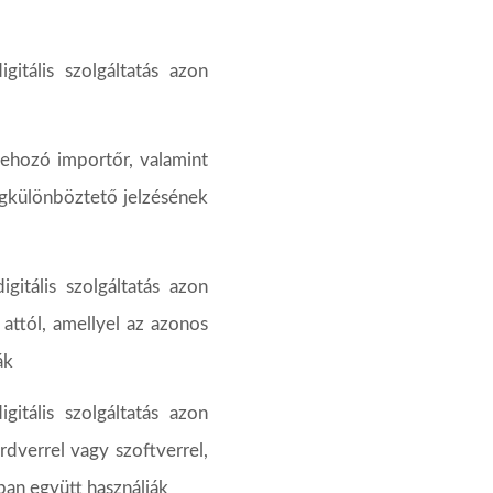
igitális
szolgáltatás
azon
ehozó
importőr,
valamint
gkülönböztető
jelzésének
digitális
szolgáltatás
azon
attól,
amellyel
az
azonos
ák
igitális
szolgáltatás
azon
dverrel vagy szoftverrel,
ában
együtt
használják