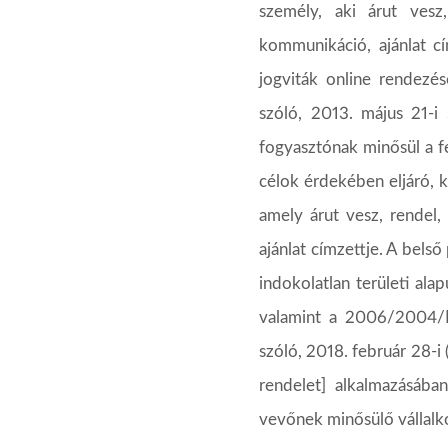
személy, aki árut vesz
kommunikáció,
ajánlat 
jogviták online
rendezés
szóló, 2013. május 21-i
fogyasztónak
minősül
a
f
célok érdekében eljáró,
k
amely árut vesz, rendel,
ajánlat címzettje. A belső
indokolatlan
területi
alap
valamint a 2006/2004/
szóló, 2018. február 28-
rendelet] alkalmazásába
vevőnek
minősülő
vállal