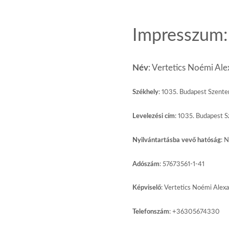
Impresszum:
Név
:
Vertetics Noémi Ale
Székhely
:
1035. Budapest Szentend
Levelezési
cím
:
1035. Budapest Sz
Nyilvántartásba
vevő
hatóság
:
Ne
Adószám
:
57673561-1-41
Képviselő
:
Vertetics Noémi Alex
Telefonszám
:
+36305674330