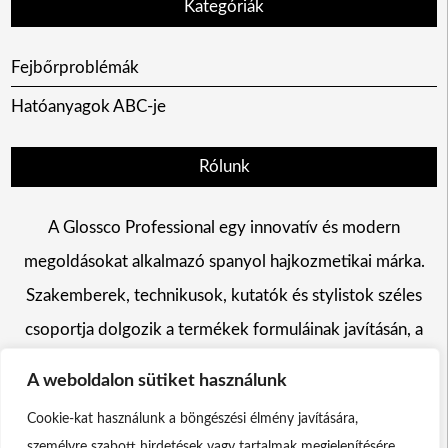
Kategóriák
Fejbőrproblémák
Hatóanyagok ABC-je
Rólunk
A Glossco Professional egy innovatív és modern
megoldásokat alkalmazó spanyol hajkozmetikai márka.
Szakemberek, technikusok, kutatók és stylistok széles
csoportja dolgozik a termékek formuláinak javításán, a
hajszín változtatás, a hajápolás és a hajformázás területén
A weboldalon sütiket használunk
egyaránt.
Cookie-kat használunk a böngészési élmény javítására,
személyre szabott hirdetések vagy tartalmak megjelenítésére,