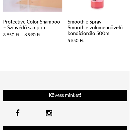
Protective Color Shampoo
Smoothie Spray –
– Színvédő sampon
Smoothie volumennövelő
kondícionáló 500ml
3 550
Ft
–
8 990
Ft
5 550
Ft
Kövess minket!