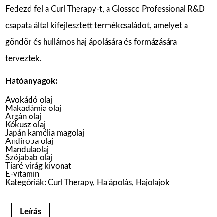
Fedezd fel a Curl Therapy-t, a Glossco Professional R&D
csapata által kifejlesztett termékcsaládot, amelyet a
göndör és hullámos haj ápolására és formázására
terveztek.
Hatóanyagok:
Avokádó olaj
Makadámia olaj
Argán olaj
Kókusz olaj
Japán kamélia magolaj
Andiroba olaj
Mandulaolaj
Szójabab olaj
Tiaré virág kivonat
E-vitamin
Kategóriák:
Curl Therapy
,
Hajápolás
,
Hajolajok
Leírás