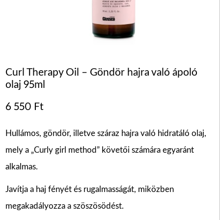
Curl Therapy Oil – Göndör hajra való ápoló
olaj 95ml
6 550
Ft
Hullámos, göndör, illetve száraz hajra való hidratáló olaj,
mely a „Curly girl method” követői számára egyaránt
alkalmas.
Javítja a haj fényét és rugalmasságát, miközben
megakadályozza a szöszösödést.