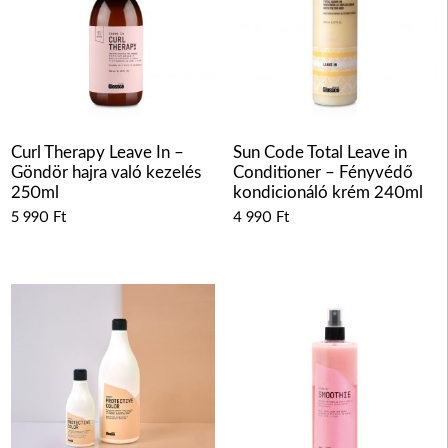
Curl Therapy Leave In –
Sun Code Total Leave in
Göndör hajra való kezelés
Conditioner – Fényvédő
250ml
kondicionáló krém 240ml
5 990
Ft
4 990
Ft