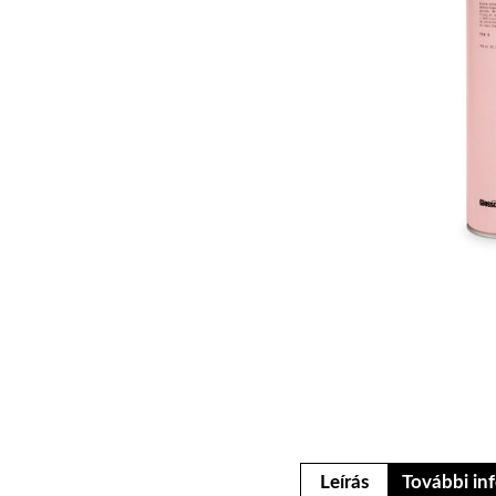
Leírás
További in