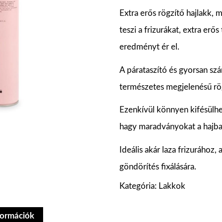
Extra erős rögzítő hajlakk, m
teszi a frizurákat, extra erős
eredményt ér el.
A párataszító és gyorsan szá
természetes megjelenésű rögz
Ezenkívül könnyen kifésülhe
hagy maradványokat a hajba
Ideális akár laza frizurához, 
göndörítés fixálására.
Kategória:
Lakkok
formációk