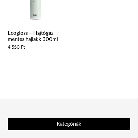
Ecogloss – Hajtógáz
mentes hajlakk 300ml
4 550
Ft
Kategóriák