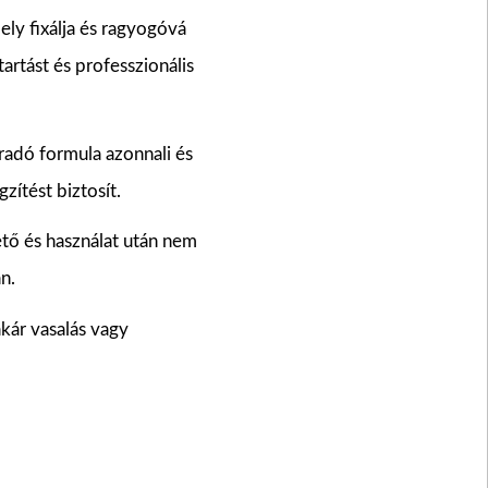
ely fixálja és ragyogóvá
 tartást és professzionális
radó formula azonnali és
ítést biztosít.
tő és használat után nem
n.
akár vasalás vagy