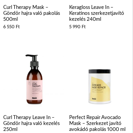
Curl Therapy Mask –
Keragloss Leave In –
Göndör hajra való pakolás
Keratinos szerkezetjavító
500ml
kezelés 240ml
6 550
Ft
5 990
Ft
Curl Therapy Leave In –
Perfect Repair Avocado
Göndör hajra való kezelés
Mask – Szerkezet javító
250ml
avokádó pakolás 1000 ml