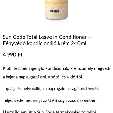
Sun Code Total Leave in Conditioner –
Fényvédő kondicionáló krém 240ml
4 990
Ft
Kiöblítést nem igénylő kondicionáló krém, amely megvédi
a hajat a napsugárzástól, a sótól és a klórtól.
Táplálja és helyreállítja a haj rugalmasságát és fényét.
Teljes védelmet nyújt az UVB sugárzással szemben.
Használd együtt a Sun Code termékcsalád további