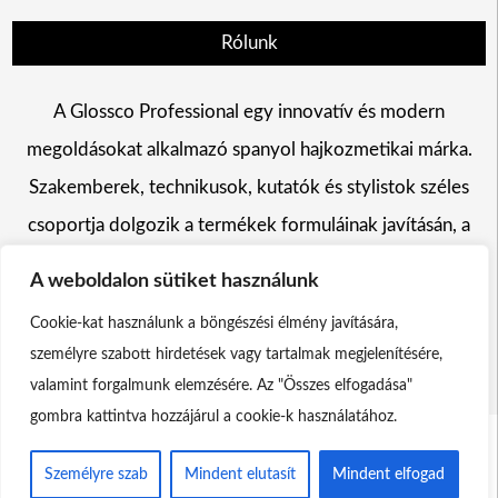
Rólunk
A Glossco Professional egy innovatív és modern
megoldásokat alkalmazó spanyol hajkozmetikai márka.
Szakemberek, technikusok, kutatók és stylistok széles
csoportja dolgozik a termékek formuláinak javításán, a
hajszín változtatás, a hajápolás és a hajformázás területén
A weboldalon sütiket használunk
egyaránt.
Cookie-kat használunk a böngészési élmény javítására,
személyre szabott hirdetések vagy tartalmak megjelenítésére,
valamint forgalmunk elemzésére. Az "Összes elfogadása"
gombra kattintva hozzájárul a cookie-k használatához.
Glossco Professional Theme by
Scissor Themes
Proudly
Személyre szab
Mindent elutasít
Mindent elfogad
powered by
WordPress