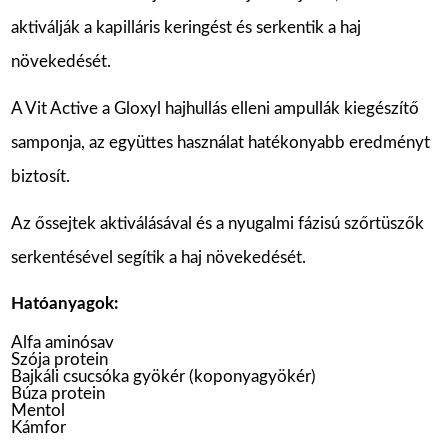
aktiválják a kapilláris keringést és serkentik a haj
növekedését.
A Vit Active a Gloxyl hajhullás elleni ampullák kiegészítő
samponja, az együttes használat hatékonyabb eredményt
biztosít.
Az őssejtek aktiválásával és a nyugalmi fázisú szőrtüszők
serkentésével segítik a haj növekedését.
Hatóanyagok:
Alfa aminósav
Szója protein
Bajkáli csucsóka gyökér (koponyagyökér)
Búza protein
Mentol
Kámfor