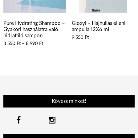
Pure Hydrating Shampoo –
Gloxyl – Hajhullás elleni
Gyakori használatra való
ampulla 12X6 ml
hidratáló sampon
9 550
Ft
3 550
Ft
–
8 990
Ft
Kövess minket!