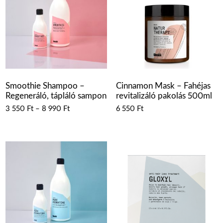
Smoothie Shampoo –
Cinnamon Mask – Fahéjas
Regeneráló, tápláló sampon
revitalizáló pakolás 500ml
3 550
Ft
–
8 990
Ft
6 550
Ft