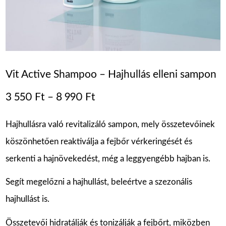
Vit Active Shampoo – Hajhullás elleni sampon
3 550
Ft
–
8 990
Ft
Hajhullásra való revitalizáló sampon, mely összetevőinek
köszönhetően reaktiválja a fejbőr vérkeringését és
serkenti a hajnövekedést, még a leggyengébb hajban is.
Segít megelőzni a hajhullást, beleértve a szezonális
hajhullást is.
Összetevői hidratálják és tonizálják a fejbőrt, miközben