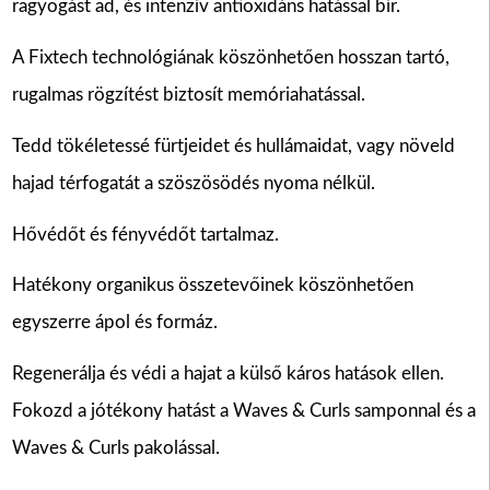
ragyogást ad, és intenzív antioxidáns hatással bír.
A Fixtech technológiának köszönhetően hosszan tartó,
rugalmas rögzítést biztosít memóriahatással.
Tedd tökéletessé fürtjeidet és hullámaidat, vagy növeld
hajad térfogatát a szöszösödés nyoma nélkül.
Hővédőt és fényvédőt tartalmaz.
Hatékony organikus összetevőinek köszönhetően
egyszerre ápol és formáz.
Regenerálja és védi a hajat a külső káros hatások ellen.
Fokozd a jótékony hatást a Waves & Curls samponnal és a
Waves & Curls pakolással.