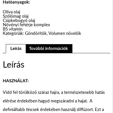
Hatóanyagok:
Oliva olaj
Szőlőmag olaj
Csipkebogyó olaj
Növényi fehérje komplex
B5 vitamin
Kategóriák:
Göndörítők
,
Volumen növelők
Leírás
További információk
Leírás
HASZNÁLAT:
Vidd fel törülköző száraz hajra, a természetesebb hatás
elérése érdekében hagyd megszáradni a hajat. A
definiáltabb tincsek érdekében használj diffúzort. Ezt a