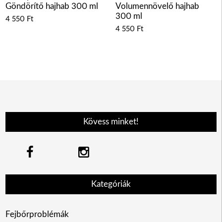
Göndörítő hajhab 300 ml
Volumennövelő hajhab
300 ml
4 550
Ft
4 550
Ft
Kövess minket!
Kategóriák
Fejbőrproblémák