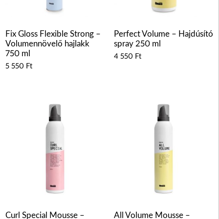
Fix Gloss Flexible Strong –
Perfect Volume – Hajdúsító
Volumennövelő hajlakk
spray 250 ml
750 ml
4 550
Ft
5 550
Ft
Curl Special Mousse –
All Volume Mousse –