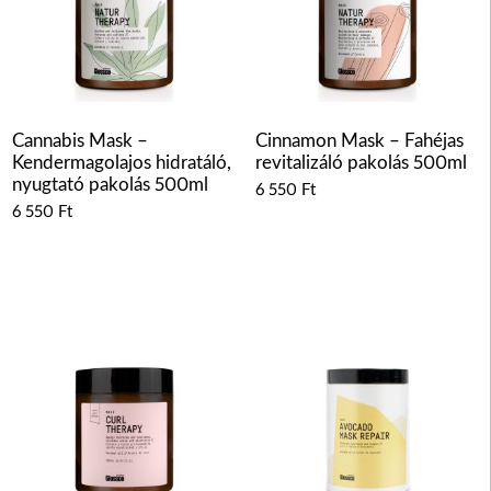
Cannabis Mask –
Cinnamon Mask – Fahéjas
Kendermagolajos hidratáló,
revitalizáló pakolás 500ml
nyugtató pakolás 500ml
6 550
Ft
6 550
Ft