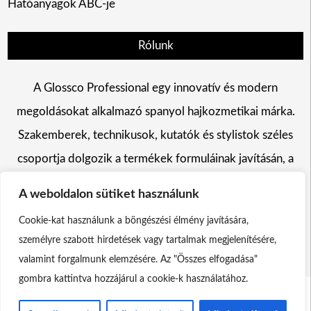
Hatóanyagok ABC-je
Rólunk
A Glossco Professional egy innovatív és modern
megoldásokat alkalmazó spanyol hajkozmetikai márka.
Szakemberek, technikusok, kutatók és stylistok széles
csoportja dolgozik a termékek formuláinak javításán, a
hajszín változtatás, a hajápolás és a hajformázás területén
A weboldalon sütiket használunk
egyaránt.
Cookie-kat használunk a böngészési élmény javítására,
személyre szabott hirdetések vagy tartalmak megjelenítésére,
valamint forgalmunk elemzésére. Az "Összes elfogadása"
gombra kattintva hozzájárul a cookie-k használatához.
Glossco Professional Theme by
Scissor Themes
Proudly