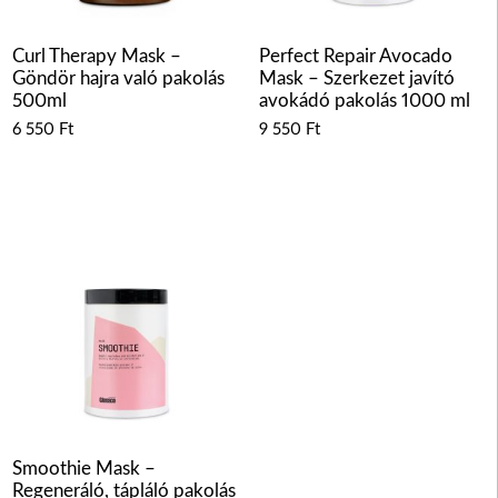
Curl Therapy Mask –
Perfect Repair Avocado
Göndör hajra való pakolás
Mask – Szerkezet javító
500ml
avokádó pakolás 1000 ml
6 550
Ft
9 550
Ft
Smoothie Mask –
Regeneráló, tápláló pakolás