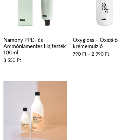
Namony PPD- és
Oxygloss – Oxidáló
Ammóniamentes Hajfesték
krémemulzió
100ml
790
Ft
–
2 990
Ft
3 550
Ft