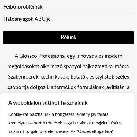
Fejbőrproblémák
Hatóanyagok ABC-je
Rólunk
A Glossco Professional egy innovatív és modern
megoldásokat alkalmazó spanyol hajkozmetikai márka.
Szakemberek, technikusok, kutatók és stylistok széles
csoportja dolgozik a termékek formuláinak javításán, a
hajszín változtatás, a hajápolás és a hajformázás területén
A weboldalon sütiket használunk
egyaránt.
Cookie-kat használunk a böngészési élmény javítására,
személyre szabott hirdetések vagy tartalmak megjelenítésére,
valamint forgalmunk elemzésére. Az "Összes elfogadása"