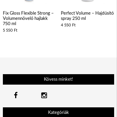
Fix Gloss Flexible Strong –
Perfect Volume – Hajdúsító
Volumennövelő hajlakk
spray 250 ml
750 ml
4 550
Ft
5 550
Ft
Kövess minket!
Kategóriák