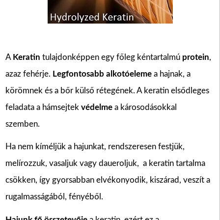
A
Keratin
tulajdonképpen egy főleg kéntartalmú
protein
,
azaz fehérje.
Legfontosabb alkotóeleme
a hajnak, a
körömnek és a bőr külső rétegének. A keratin elsődleges
feladata a hámsejtek
védelme
a károsodásokkal
szemben.
Ha nem kíméljük a hajunkat, rendszeresen festjük,
melírozzuk, vasaljuk vagy daueroljuk, a keratin tartalma
csökken, így gyorsabban elvékonyodik, kiszárad, veszít a
rugalmasságából, fényéből.
Hajunk fő összetevője
a
keratin, ezért ez a