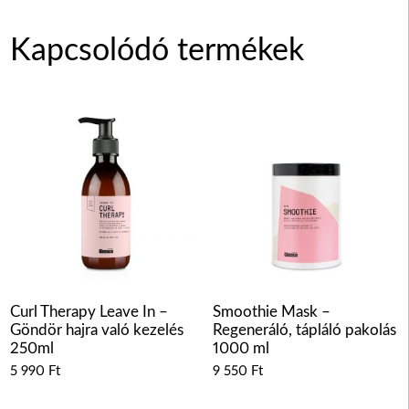
Kapcsolódó termékek
Curl Therapy Leave In –
Smoothie Mask –
Göndör hajra való kezelés
Regeneráló, tápláló pakolás
250ml
1000 ml
5 990
Ft
9 550
Ft