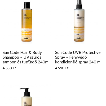
Sun Code Hair & Body
Sun Code UVB Protective
Shampoo – UV szűrős
Spray – Fényvédő
sampon és tusfürdő 240ml
kondicionáló spray 240 ml
4 550
Ft
4 990
Ft