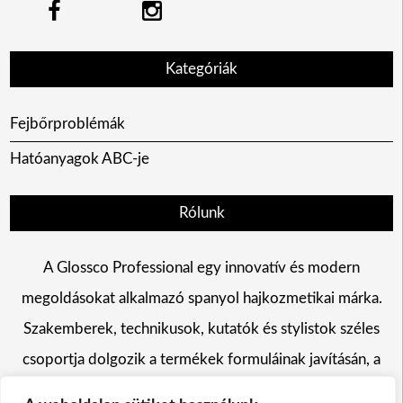
Kategóriák
Fejbőrproblémák
Hatóanyagok ABC-je
Rólunk
A Glossco Professional egy innovatív és modern
megoldásokat alkalmazó spanyol hajkozmetikai márka.
Szakemberek, technikusok, kutatók és stylistok széles
csoportja dolgozik a termékek formuláinak javításán, a
hajszín változtatás, a hajápolás és a hajformázás területén